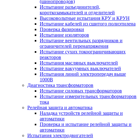
(шинопроводов)
Испытание разъединителей,
короткозамыкателей и отделителей
Высоковольтные испытания КРУ и КРУН
Испытание кабелей из сшитого полиэтилена
Проверка фазировки
Испытание изоляторов
Испытание вентильных разрядников и
ограничителей перенапряжения
Испытание сухих токоограничивающих
реакторов
Испытания масляных выключателей
Испытание вакуумных выключателей
Испытания линий электропередач выше
1000В
Диагностика трансформаторов
Испытание силовых трансформаторов
Испытание измерительных трансформаторов
тока
Релейная защита и автоматика
Наладка устройств релейной защиты и
автоматики
Проверка и испытание релейной защиты и
автоматики
Испытания электродвигателей