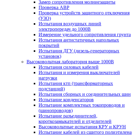
Замер сопротивления молниезащиты
Проверка АВР
Проверка устройств защитного отключения
(УЗО)
Испытания воздушных линий
электропередач до 1000В
Измерение удельного сопротивления грунта
Испытания антистатичных напольных
покрытий
Испытания ДГУ (дизель-генераторных
установок)
Высоковольтная лаборатория выше 1000В
Испытания силовых кабелей
Испытания и измерения выключателей
нагрузки
Испытания ктп (трансформаторных
подстанций)
Испытания сборных и соединительных шин
Испытание конденсаторов
Испытание комплектных токопроводов и
(шинопроводов)
Испытание разъединителей,
короткозамыкателей и отделителей
Высоковольтные испытания КРУ и КРУН
Испытание кабелей из сшитого полиэтилена