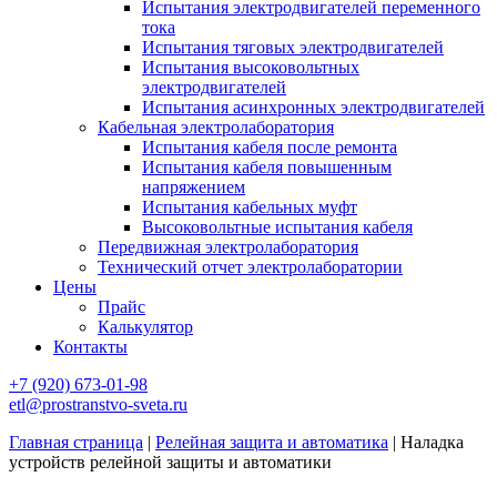
Испытания электродвигателей переменного
тока
Испытания тяговых электродвигателей
Испытания высоковольтных
электродвигателей
Испытания асинхронных электродвигателей
Кабельная электролаборатория
Испытания кабеля после ремонта
Испытания кабеля повышенным
напряжением
Испытания кабельных муфт
Высоковольтные испытания кабеля
Передвижная электролаборатория
Технический отчет электролаборатории
Цены
Прайс
Калькулятор
Контакты
+7 (920) 673-01-98
etl@prostranstvo-sveta.ru
Главная страница
|
Релейная защита и автоматика
|
Наладка
устройств релейной защиты и автоматики