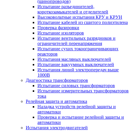
(шинопроводов)
Испытание разъединителей,
короткозамыкателей и отделителей
Высоковольтные испытания КРУ и КРУН
Испытание кабелей из сшитого полиэтилена
Проверка фазировки
Испытание изоляторов
Испытание вентильных разрядников и
ограничителей перенапряжения
Испытание сухих токоограничивающих
реакторов
Испытания масляных выключателей
Испытание вакуумных выключателей
Испытания линий электропередач выше
1000В
Диагностика трансформаторов
Испытание силовых трансформаторов
Испытание измерительных трансформаторов
тока
Релейная защита и автоматика
Наладка устройств релейной защиты и
автоматики
Проверка и испытание релейной защиты и
автоматики
Испытания электродвигателей