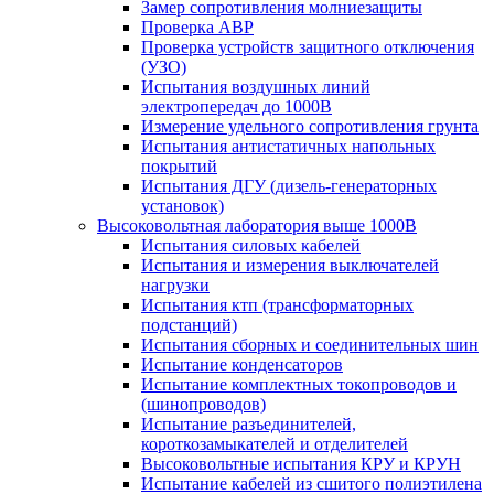
Замер сопротивления молниезащиты
Проверка АВР
Проверка устройств защитного отключения
(УЗО)
Испытания воздушных линий
электропередач до 1000В
Измерение удельного сопротивления грунта
Испытания антистатичных напольных
покрытий
Испытания ДГУ (дизель-генераторных
установок)
Высоковольтная лаборатория выше 1000В
Испытания силовых кабелей
Испытания и измерения выключателей
нагрузки
Испытания ктп (трансформаторных
подстанций)
Испытания сборных и соединительных шин
Испытание конденсаторов
Испытание комплектных токопроводов и
(шинопроводов)
Испытание разъединителей,
короткозамыкателей и отделителей
Высоковольтные испытания КРУ и КРУН
Испытание кабелей из сшитого полиэтилена